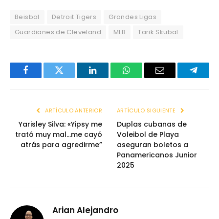
Beisbol
Detroit Tigers
Grandes Ligas
Guardianes de Cleveland
MLB
Tarik Skubal
Facebook
Twitter
LinkedIn
WhatsApp
Email
Telegr
ARTÍCULO ANTERIOR
ARTÍCULO SIGUIENTE
Yarisley Silva: «Yipsy me
Duplas cubanas de
trató muy mal…me cayó
Voleibol de Playa
atrás para agredirme”
aseguran boletos a
Panamericanos Junior
2025
Arian Alejandro