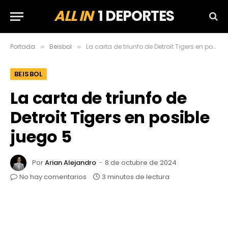
ALL IN
1 DEPORTES
Portada
Beisbol
La carta de triunfo de Detroit Tigers en posible juego 5
»
»
BEISBOL
La carta de triunfo de
Detroit Tigers en posible
juego 5
Por
Arian Alejandro
8 de octubre de 2024
No hay comentarios
3 minutos de lectura