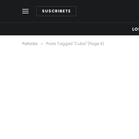
SUSCRIBETE
LO
Portada
Posts Tagged "Cuba" (Page 4)
»