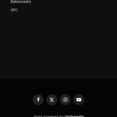
Baloncesto
UFC
Facebook
X
Instagram
YouTube
(Twitter)
Data powered by
Oddspedia