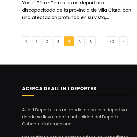
Yaniel Pérez Torres es un deportista
discapacitado de la provincia de Villa Clara, con
una afectación profunda en su vista,…
Anterior
…
Next
1
2
3
4
5
6
72
ACERCA DE ALL IN 1 DEPORTES
All in 1 Deportes es un medio de prensa deportiva
donde se lleva toda la actualidad del Deporte
Cubano e Internacional.