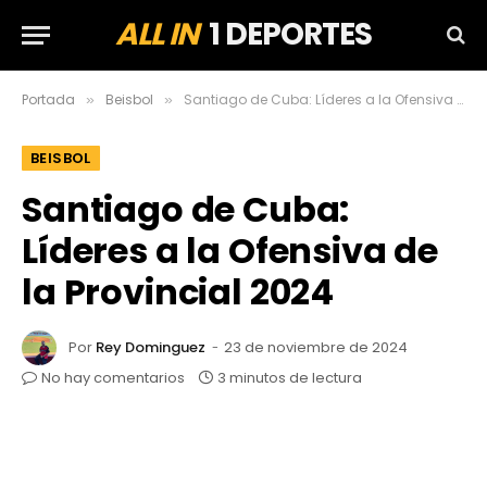
ALL IN
1 DEPORTES
Portada
Beisbol
Santiago de Cuba: Líderes a la Ofensiva de la Provincial 2024
»
»
BEISBOL
Santiago de Cuba:
Líderes a la Ofensiva de
la Provincial 2024
Por
Rey Dominguez
23 de noviembre de 2024
No hay comentarios
3 minutos de lectura