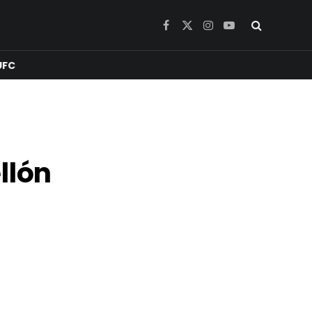
Facebook
X
Instagram
YouTube
(Twitter)
UFC
llón