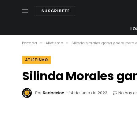
SUSCRIBETE
LO
Portada
Atletismo
Silinda Morales gana y se supera 
»
»
ATLETISMO
Silinda Morales ga
Por
Redaccion
14 de junio de 2023
No hay c