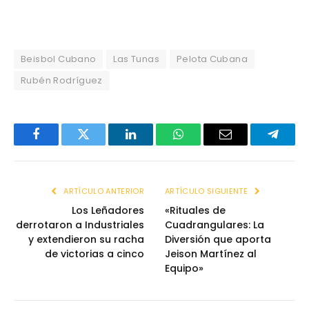
Beisbol Cubano
Las Tunas
Pelota Cubana
Rubén Rodríguez
Facebook
Twitter
LinkedIn
WhatsApp
Email
Telegr
ARTÍCULO ANTERIOR
ARTÍCULO SIGUIENTE
Los Leñadores
«Rituales de
derrotaron a Industriales
Cuadrangulares: La
y extendieron su racha
Diversión que aporta
de victorias a cinco
Jeison Martínez al
Equipo»