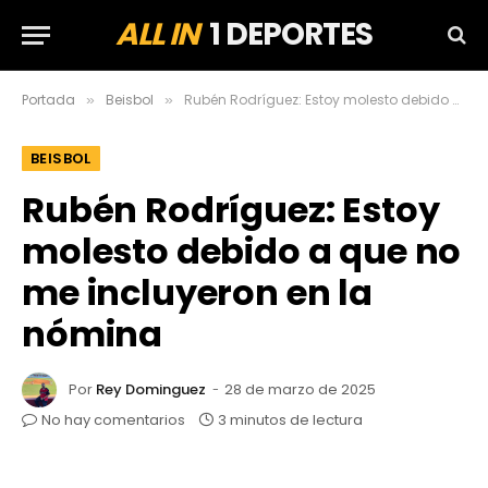
ALL IN
1 DEPORTES
Portada
Beisbol
Rubén Rodríguez: Estoy molesto debido a que no me incluyeron en la nómina
»
»
BEISBOL
Rubén Rodríguez: Estoy
molesto debido a que no
me incluyeron en la
nómina
Por
Rey Dominguez
28 de marzo de 2025
No hay comentarios
3 minutos de lectura