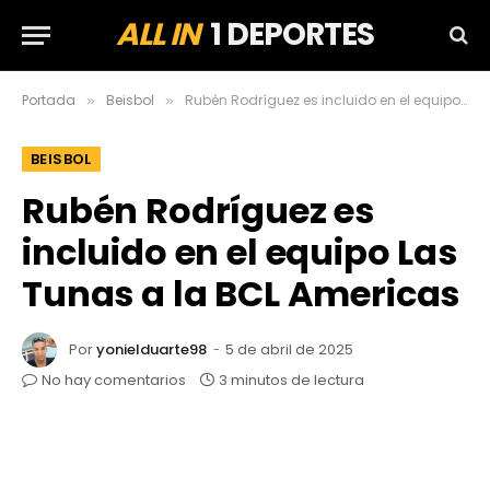
ALL IN
1 DEPORTES
Portada
Beisbol
Rubén Rodríguez es incluido en el equipo Las Tunas a la BCL Americas
»
»
BEISBOL
Rubén Rodríguez es
incluido en el equipo Las
Tunas a la BCL Americas
Por
yonielduarte98
5 de abril de 2025
No hay comentarios
3 minutos de lectura