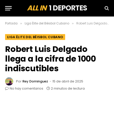
ALL IN
1 DEPORTES
Portada
Liga Élite del Béisbol Cubano
Robert Luis Delgado llega a la cifra de 1000 indiscutibles
»
»
LIGA ÉLITE DEL BÉISBOL CUBANO
Robert Luis Delgado
llega a la cifra de 1000
indiscutibles
Por
Rey Dominguez
15 de abril de 2025
No hay comentarios
2 minutos de lectura