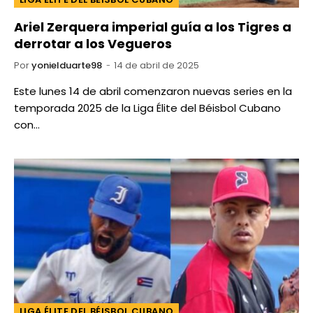
Ariel Zerquera imperial guía a los Tigres a
derrotar a los Vegueros
Por
yonielduarte98
14 de abril de 2025
Este lunes 14 de abril comenzaron nuevas series en la
temporada 2025 de la Liga Élite del Béisbol Cubano
con…
LIGA ÉLITE DEL BÉISBOL CUBANO