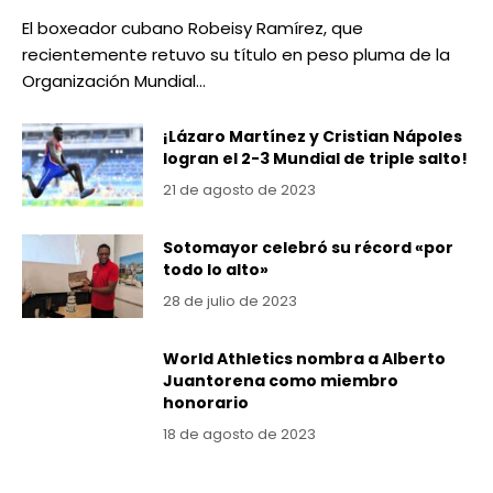
El boxeador cubano Robeisy Ramírez, que
recientemente retuvo su título en peso pluma de la
Organización Mundial…
¡Lázaro Martínez y Cristian Nápoles
logran el 2-3 Mundial de triple salto!
21 de agosto de 2023
Sotomayor celebró su récord «por
todo lo alto»
28 de julio de 2023
World Athletics nombra a Alberto
Juantorena como miembro
honorario
18 de agosto de 2023