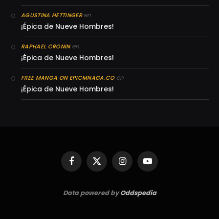
en
AGUSTINA HETTINGER
¡Épica de Nueve Hombres!
en
RAPHAEL CRONIN
¡Épica de Nueve Hombres!
en
FREE MANGA ON EPICMNAGA.CO
¡Épica de Nueve Hombres!
Facebook
X
Instagram
YouTube
(Twitter)
Data powered by
Oddspedia