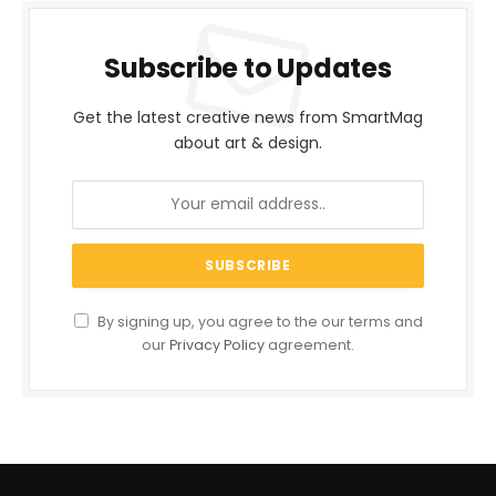
Subscribe to Updates
Get the latest creative news from SmartMag
about art & design.
By signing up, you agree to the our terms and
our
Privacy Policy
agreement.