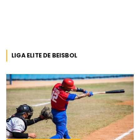
LIGA ELITE DE BEISBOL