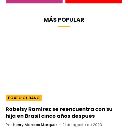
MÁS POPULAR
BOXEO CUBANO
Robeisy Ramírez se reencuentra con su
hija en Brasil cinco años después
Por
Henry Morales Marquez
21 de agosto de 2023