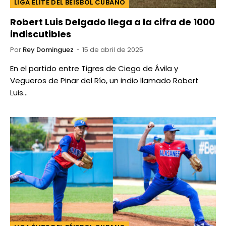
LIGA ÉLITE DEL BÉISBOL CUBANO
Robert Luis Delgado llega a la cifra de 1000
indiscutibles
Por
Rey Dominguez
15 de abril de 2025
En el partido entre Tigres de Ciego de Ávila y
Vegueros de Pinar del Río, un indio llamado Robert
Luis…