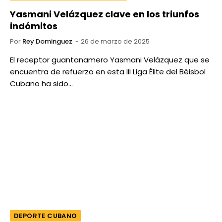
Yasmani Velázquez clave en los triunfos
indómitos
Por
Rey Dominguez
26 de marzo de 2025
El receptor guantanamero Yasmani Velázquez que se
encuentra de refuerzo en esta III Liga Élite del Béisbol
Cubano ha sido…
DEPORTE CUBANO