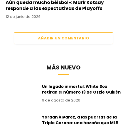
Aún queda mucho béisbol»: Mark Kotsay
responde a las expectativas de Playoffs
12 de junio de 2026
AÑADIR UN COMENTARIO
MÁS NUEVO
Un legado inmortal: White Sox
retiran el número 13 de Ozzie Guillén
9 de agosto de 2026
Yordan Álvarez, a las puertas de la
Triple Corona: una hazaña que MLB