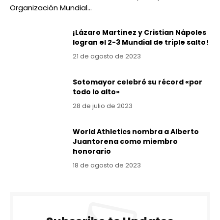
Organización Mundial…
¡Lázaro Martínez y Cristian Nápoles
logran el 2-3 Mundial de triple salto!
21 de agosto de 2023
Sotomayor celebró su récord «por
todo lo alto»
28 de julio de 2023
World Athletics nombra a Alberto
Juantorena como miembro
honorario
18 de agosto de 2023