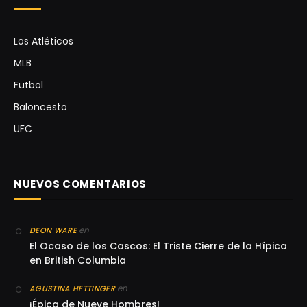
Los Atléticos
MLB
Futbol
Baloncesto
UFC
NUEVOS COMENTARIOS
en
DEON WARE
El Ocaso de los Cascos: El Triste Cierre de la Hípica
en British Columbia
en
AGUSTINA HETTINGER
¡Épica de Nueve Hombres!