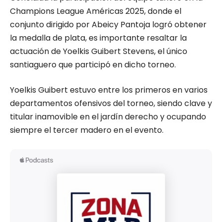
Champions League Américas 2025, donde el
conjunto dirigido por Abeicy Pantoja logró obtener
la medalla de plata, es importante resaltar la
actuación de Yoelkis Guibert Stevens, el único
santiaguero que participó en dicho torneo.
Yoelkis Guibert estuvo entre los primeros en varios
departamentos ofensivos del torneo, siendo clave y
titular inamovible en el jardín derecho y ocupando
siempre el tercer madero en el evento.