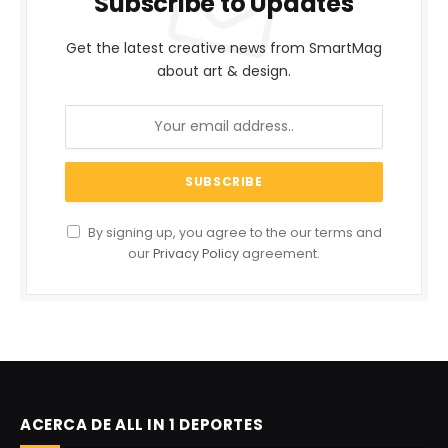
Subscribe to Updates
Get the latest creative news from SmartMag
about art & design.
By signing up, you agree to the our terms and
our
Privacy Policy
agreement.
ACERCA DE ALL IN 1 DEPORTES