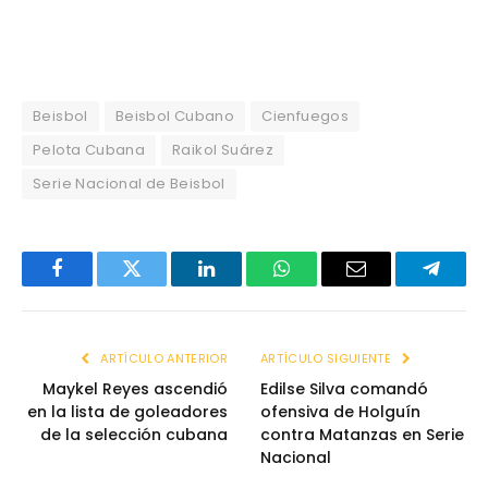
Beisbol
Beisbol Cubano
Cienfuegos
Pelota Cubana
Raikol Suárez
Serie Nacional de Beisbol
Facebook
Twitter
LinkedIn
WhatsApp
Email
Telegr
ARTÍCULO ANTERIOR
ARTÍCULO SIGUIENTE
Maykel Reyes ascendió
Edilse Silva comandó
en la lista de goleadores
ofensiva de Holguín
de la selección cubana
contra Matanzas en Serie
Nacional