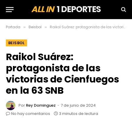
ALL IN
1 DEPORTES
Portada
Beisbol
Raikol Suárez: protagonista de las victorias de Cienfuegos en la 63 SNB
»
»
BEISBOL
Raikol Suárez:
protagonista de las
victorias de Cienfuegos
en la 63 SNB
Por
Rey Dominguez
7 de junio de 2024
No hay comentarios
3 minutos de lectura