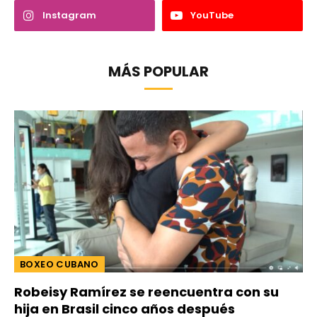
Instagram
YouTube
MÁS POPULAR
BOXEO CUBANO
Robeisy Ramírez se reencuentra con su
hija en Brasil cinco años después