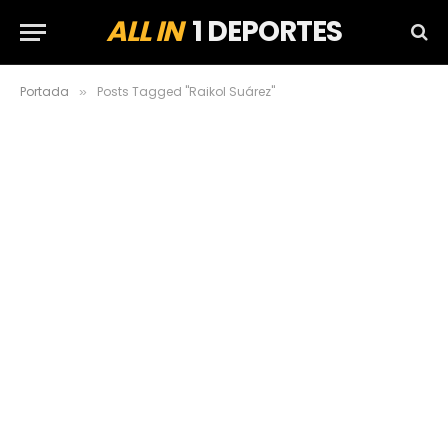
ALL IN
1 DEPORTES
Portada
Posts Tagged "Raikol Suárez"
»