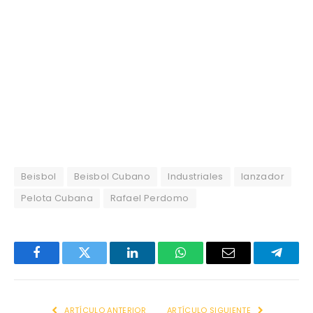
Beisbol
Beisbol Cubano
Industriales
lanzador
Pelota Cubana
Rafael Perdomo
Facebook
Twitter
LinkedIn
WhatsApp
Email
Telegr
ARTÍCULO ANTERIOR
ARTÍCULO SIGUIENTE