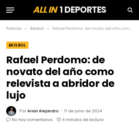
ALL IN
1 DEPORTES
Portada
Beisbol
Rafael Perdomo: de novato del año como relevista a abridor de lujo
»
»
BEISBOL
Rafael Perdomo: de
novato del año como
relevista a abridor de
lujo
Por
Arian Alejandro
17 de junio de 2024
No hay comentarios
4 minutos de lectura