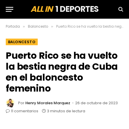
ALL IN
1 DEPORTES
Portada
Baloncesto
Puerto Rico se ha vuelto la bestia negra de Cuba en el baloncesto femenino
»
»
BALONCESTO
Puerto Rico se ha vuelto
la bestia negra de Cuba
en el baloncesto
femenino
Por
Henry Morales Marquez
26 de octubre de 2023
11 comentarios
3 minutos de lectura