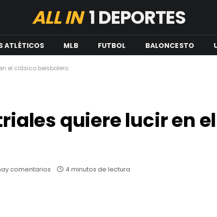
ALL IN
1 DEPORTES
S ATLÉTICOS
MLB
FUTBOL
BALONCESTO
 en el clásico beisbolero
riales quiere lucir en e
hay comentarios
4 minutos de lectura