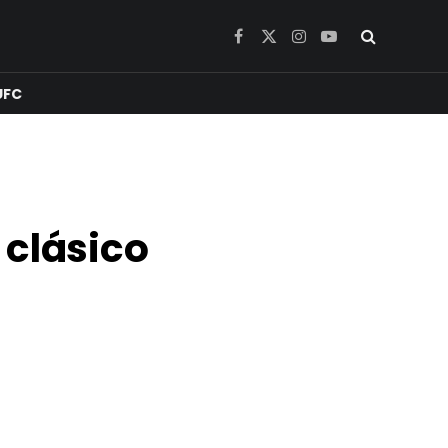
Facebook
X
Instagram
YouTube
(Twitter)
UFC
l clásico