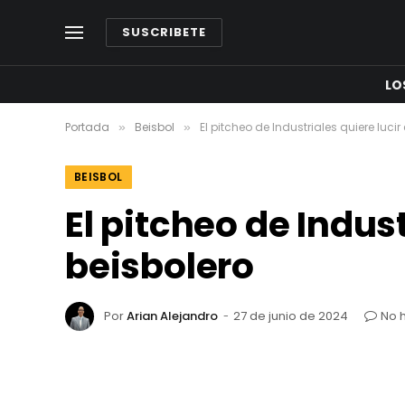
SUSCRIBETE
LO
Portada
Beisbol
El pitcheo de Industriales quiere lucir
»
»
BEISBOL
El pitcheo de Indust
beisbolero
Por
Arian Alejandro
27 de junio de 2024
No 