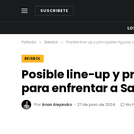
SUSCRIBETE
LO
Portada
Beisbol
Posible line-up y principales figuras
»
»
BEISBOL
Posible line-up y p
para enfrentar a S
Por
Arian Alejandro
27 de junio de 2024
No 