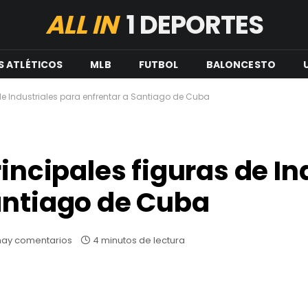
ALL IN
1 DEPORTES
S ATLÉTICOS
MLB
FUTBOL
BALONCESTO
 de Industriales para enfrentar a Santiago de Cuba
rincipales figuras de In
antiago de Cuba
hay comentarios
4 minutos de lectura