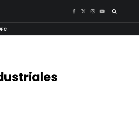
Facebook
X
Instagram
YouTube
(Twitter)
UFC
dustriales