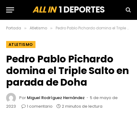
ALL IN
1 DEPORTES
Portada
Atletismo
Pedro Pablo Pichardo domina el Triple Salto en parada de Doha
»
»
ATLETISMO
Pedro Pablo Pichardo
domina el Triple Salto en
parada de Doha
Por
Miguel Rodríguez Hernández
5 de mayo de
2023
1 comentario
2 minutos de lectura