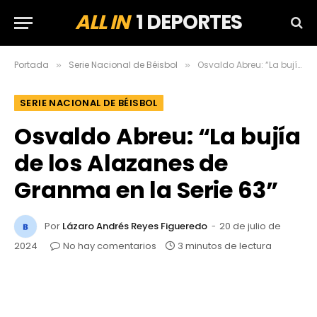
ALL IN
1 DEPORTES
Portada
Serie Nacional de Béisbol
Osvaldo Abreu: “La bujía de los Alazanes de Granma en la Serie 63”
»
»
SERIE NACIONAL DE BÉISBOL
Osvaldo Abreu: “La bujía
de los Alazanes de
Granma en la Serie 63”
Por
Lázaro Andrés Reyes Figueredo
20 de julio de
2024
No hay comentarios
3 minutos de lectura