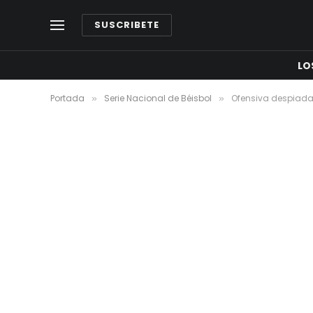
SUSCRIBETE
LO
Portada
Serie Nacional de Béisbol
Ofensiva despiada
»
»