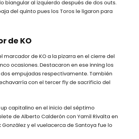
 biangular al izquierdo después de dos outs.
aja del quinto pues los Toros le ligaron para
or de KO
el marcador de KO a la pizarra en el cierre del
inco ocasiones. Destacaron en ese inning los
y dos empujadas respectivamente. También
havarría con el tercer fly de sacrificio del
up capitalino en el inicio del séptimo
blete de Alberto Calderón con Yamil Rivalta en
ank González y el vuelacerca de Santoya fue lo