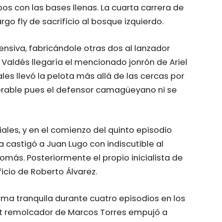
s con las bases llenas. La cuarta carrera de
go fly de sacrificio al bosque izquierdo.
ensiva, fabricándole otras dos al lanzador
r Valdés llegaría el mencionado jonrón de Ariel
les llevó la pelota más allá de las cercas por
iderable pues el defensor camagüeyano ni se
iales, y en el comienzo del quinto episodio
 castigó a Juan Lugo con indiscutible al
más. Posteriormente el propio inicialista de
ficio de Roberto Álvarez.
rma tranquila durante cuatro episodios en los
it remolcador de Marcos Torres empujó a