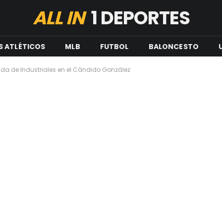
ALL IN
1 DEPORTES
S ATLÉTICOS
MLB
FUTBOL
BALONCESTO
da de Industriales en el Cándido González