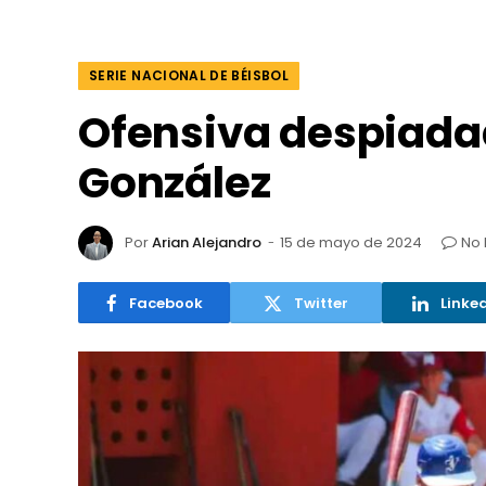
SERIE NACIONAL DE BÉISBOL
Ofensiva despiadad
González
Por
Arian Alejandro
15 de mayo de 2024
No 
Facebook
Twitter
Linke