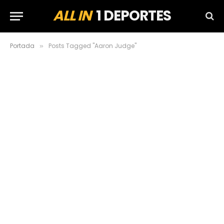
ALL IN
1 DEPORTES
Portada
Posts Tagged "Aaron Judge"
»