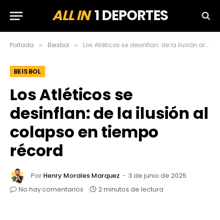
ALL IN
1 DEPORTES
Portada
Beisbol
Los Atléticos se desinflan: de la ilusión al colapso en tiempo récord
»
»
BEISBOL
Los Atléticos se
desinflan: de la ilusión al
colapso en tiempo
récord
Por
Henry Morales Marquez
3 de junio de 2025
No hay comentarios
2 minutos de lectura