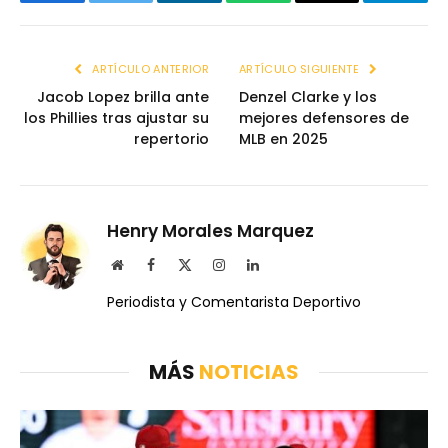
Facebook
Twitter
LinkedIn
WhatsApp
Email
Telegr
ARTÍCULO ANTERIOR
ARTÍCULO SIGUIENTE
Jacob Lopez brilla ante
Denzel Clarke y los
los Phillies tras ajustar su
mejores defensores de
repertorio
MLB en 2025
Henry Morales Marquez
Website
Facebook
X
Instagram
LinkedIn
(Twitter)
Periodista y Comentarista Deportivo
MÁS
NOTICIAS