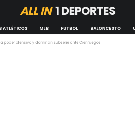
ALL IN
1 DEPORTES
S ATLÉTICOS
MLB
FUTBOL
BALONCESTO
a poder ofensivo y dominan subserie ante Cienfuegos