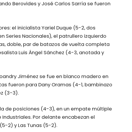
mando Berovides y José Carlos Sarría se fueron
es: el inicialista Yariel Duque (5-2, dos
 Series Nacionales), el patrullero izquierdo
s, doble, par de batazos de vuelta completa
esalista Luis Ángel Sánchez (4-3, anotada y
r Yoandry Jiménez se fue en blanco madero en
 altas fueron para Dany Oramas (4-1, bambinazo
z (3-3).
la de posiciones (4-3), en un empate múltiple
 Industriales. Por delante encabezan el
 (5-2) y Las Tunas (5-2).