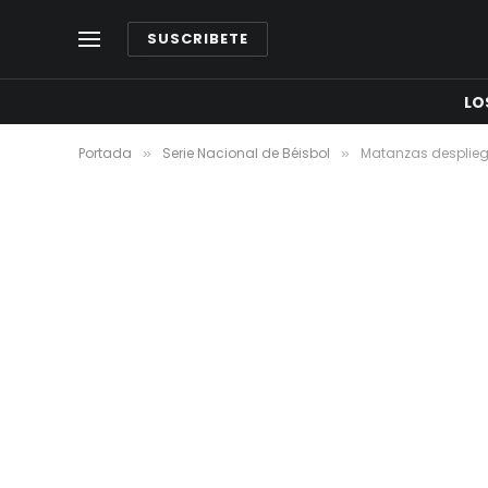
SUSCRIBETE
LO
Portada
Serie Nacional de Béisbol
Matanzas desplieg
»
»