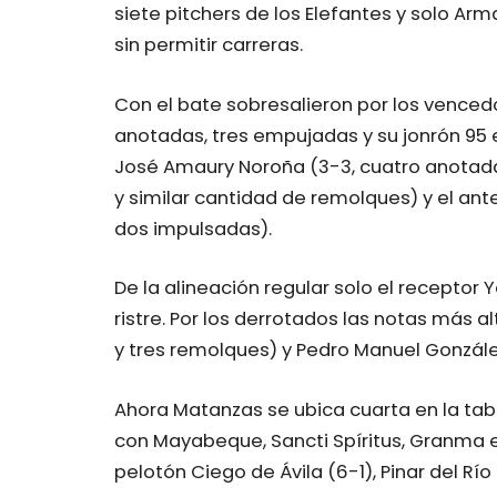
siete pitchers de los Elefantes y solo Ar
sin permitir carreras.
Con el bate sobresalieron por los vencedor
anotadas, tres empujadas y su jonrón 95 en
José Amaury Noroña (3-3, cuatro anotada
y similar cantidad de remolques) y el ant
dos impulsadas).
De la alineación regular solo el recepto
ristre. Por los derrotados las notas más
y tres remolques) y Pedro Manuel Gonzále
Ahora Matanzas se ubica cuarta en la tab
con Mayabeque, Sancti Spíritus, Granma e
pelotón Ciego de Ávila (6-1), Pinar del Río