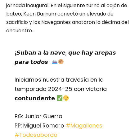
jornada inaugural. En el siguiente turno al cajón de
bateo, Keon Barnum conectó un elevado de
sacrificio y los Navegantes anotaron la décima del
encuentro.
¡𝙎𝙪𝙗𝙖𝙣 𝙖 𝙡𝙖 𝙣𝙖𝙫𝙚, 𝙦𝙪𝙚 𝙝𝙖𝙮 𝙖𝙧𝙚𝙥𝙖𝙨
𝙥𝙖𝙧𝙖 𝙩𝙤𝙙𝙤𝙨!
Iniciamos nuestra travesía en la
temporada 2024-25 con victoria
𝗰𝗼𝗻𝘁𝘂𝗻𝗱𝗲𝗻𝘁𝗲
PG: Junior Guerra
PP: Miguel Romero
#Magallanes
#Todosabordo