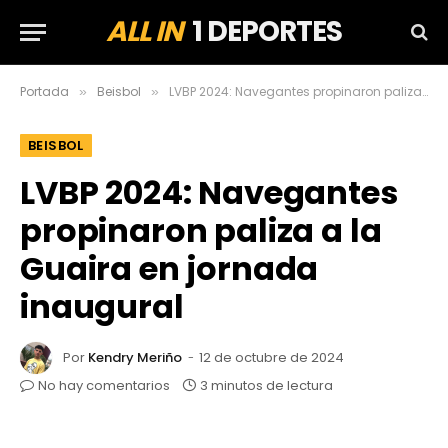
ALL IN
1 DEPORTES
Portada
Beisbol
LVBP 2024: Navegantes propinaron paliza a la Guaira en jornada inaugural
»
»
BEISBOL
LVBP 2024: Navegantes
propinaron paliza a la
Guaira en jornada
inaugural
Por
Kendry Meriño
12 de octubre de 2024
No hay comentarios
3 minutos de lectura