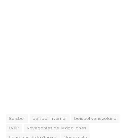
Beisbol
beisbol invernal
beisbol venezolano
LVBP
Navegantes del Magallanes
tiburones de la Guaira
Venezuela