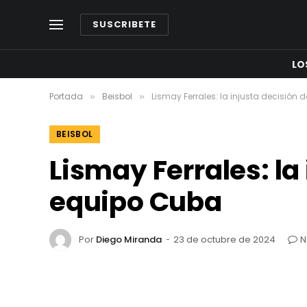
SUSCRIBETE
LO
Portada
Beisbol
Lismay Ferrales: la injusta decisión 
»
»
BEISBOL
Lismay Ferrales: la
equipo Cuba
Por
Diego Miranda
23 de octubre de 2024
N