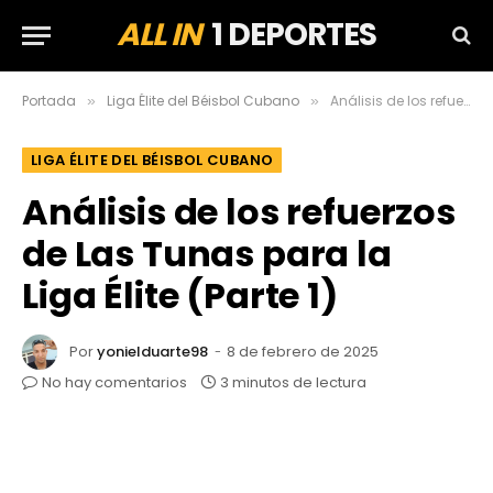
ALL IN
1 DEPORTES
Portada
Liga Élite del Béisbol Cubano
Análisis de los refuerzos de Las Tunas para la Liga Élite (Parte 1)
»
»
LIGA ÉLITE DEL BÉISBOL CUBANO
Análisis de los refuerzos
de Las Tunas para la
Liga Élite (Parte 1)
Por
yonielduarte98
8 de febrero de 2025
No hay comentarios
3 minutos de lectura