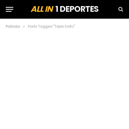
ALL IN
1 DEPORTES
Portada
Posts Tagged "Triple Salto"
»