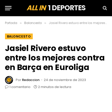
ALL IN
1 DEPORTES
Portada
Baloncesto
Jasiel Rivero estuvo entre los mejores contra en Barça en Euroliga
»
»
BALONCESTO
Jasiel Rivero estuvo
entre los mejores contra
en Barça en Euroliga
Por
Redaccion
24 de noviembre de 2023
1 comentario
2 minutos de lectura