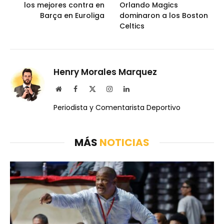
los mejores contra en
Orlando Magics
Barça en Euroliga
dominaron a los Boston
Celtics
Henry Morales Marquez
Website
Facebook
X
Instagram
LinkedIn
(Twitter)
Periodista y Comentarista Deportivo
MÁS
NOTICIAS