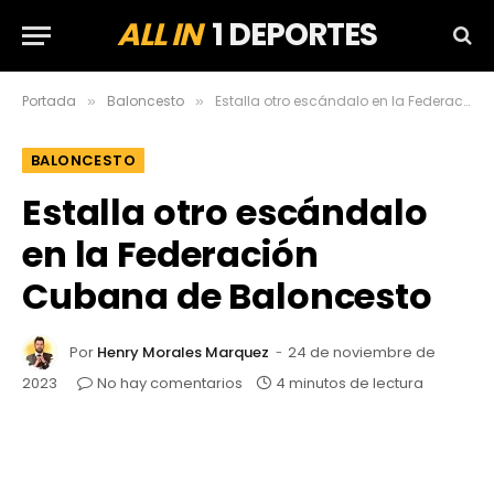
ALL IN
1 DEPORTES
Portada
Baloncesto
Estalla otro escándalo en la Federación Cubana de Baloncesto
»
»
BALONCESTO
Estalla otro escándalo
en la Federación
Cubana de Baloncesto
Por
Henry Morales Marquez
24 de noviembre de
2023
No hay comentarios
4 minutos de lectura