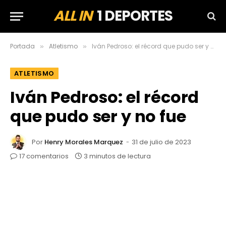
ALL IN
1 DEPORTES
Portada
Atletismo
Iván Pedroso: el récord que pudo ser y no fue
»
»
ATLETISMO
Iván Pedroso: el récord
que pudo ser y no fue
Por
Henry Morales Marquez
31 de julio de 2023
17 comentarios
3 minutos de lectura