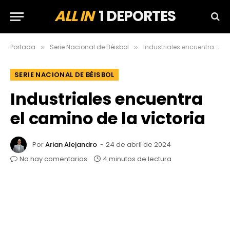
ALL IN
1 DEPORTES
Portada
Serie Nacional de Béisbol
Industriales encuentra el camino de la victoria
»
»
SERIE NACIONAL DE BÉISBOL
Industriales encuentra
el camino de la victoria
Por
Arian Alejandro
24 de abril de 2024
No hay comentarios
4 minutos de lectura