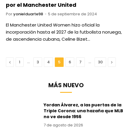
por el Manchester United
Por
yonielduarte98
5 de septiembre de 2024
El Manchester United Women hizo oficial la
incorporación hasta el 2027 de la futbolista noruega,
de ascendencia cubana, Celine Bizet…
Anterior
…
…
Next
1
3
4
5
6
7
30
MÁS NUEVO
Yordan Álvarez, a las puertas de la
Triple Corona: una hazaña que MLB
no ve desde 1956
7 de agosto de 2026