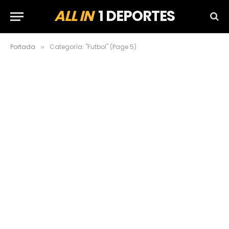
ALL IN
1 DEPORTES
Portada
Categoría: "Futbol" (Page 5)
»