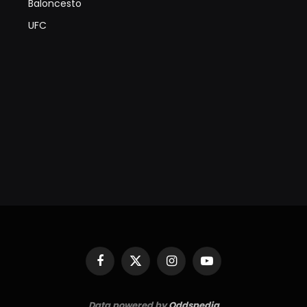
Baloncesto
UFC
Facebook
X
Instagram
YouTube
(Twitter)
Data powered by
Oddspedia