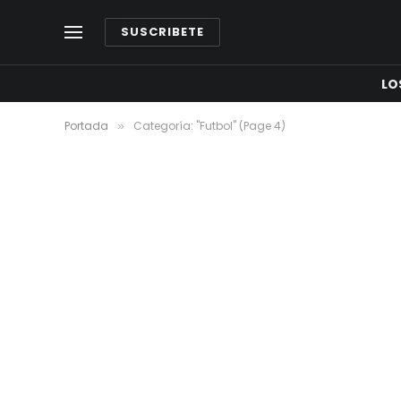
SUSCRIBETE
LO
Portada
Categoría: "Futbol" (Page 4)
»