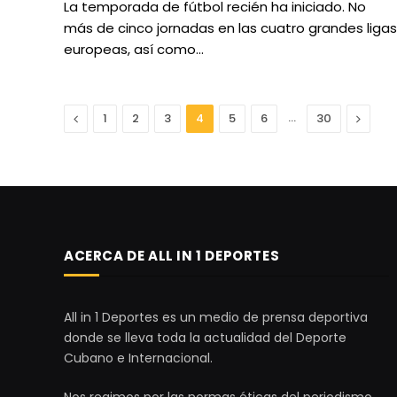
La temporada de fútbol recién ha iniciado. No
más de cinco jornadas en las cuatro grandes ligas
europeas, así como…
Anterior
…
Next
1
2
3
4
5
6
30
ACERCA DE ALL IN 1 DEPORTES
All in 1 Deportes es un medio de prensa deportiva
donde se lleva toda la actualidad del Deporte
Cubano e Internacional.
Nos regimos por las normas éticas del periodismo