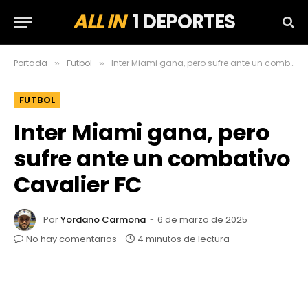
ALL IN
1 DEPORTES
Portada
Futbol
Inter Miami gana, pero sufre ante un combativo Cavalier FC
»
»
FUTBOL
Inter Miami gana, pero
sufre ante un combativo
Cavalier FC
Por
Yordano Carmona
6 de marzo de 2025
No hay comentarios
4 minutos de lectura