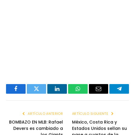
Facebook
Twitter
LinkedIn
WhatsApp
Email
Telegr
ARTÍCULO ANTERIOR
ARTÍCULO SIGUIENTE
BOMBAZO EN MLB: Rafael
México, Costa Rica y
Devers es cambiado a
Estados Unidos sellan su
los Giants
pase a cuartos de la