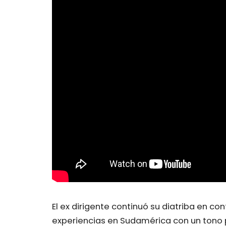
El ex dirigente continuó su diatriba en co
experiencias en Sudamérica con un tono