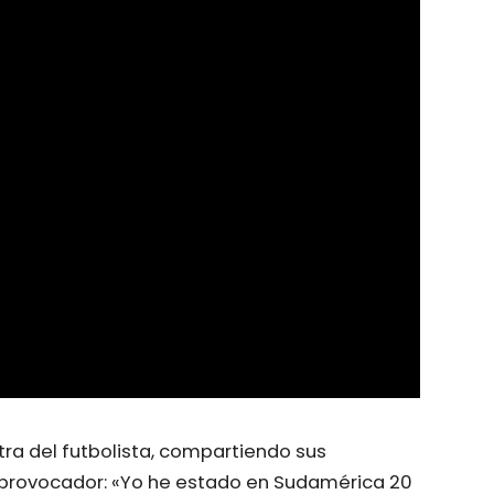
ntra del futbolista, compartiendo sus
 provocador: «Yo he estado en Sudamérica 20