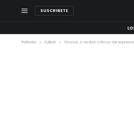
SUSCRIBETE
LO
Portada
Futbol
Vinicius Jr recibió críticas del expresi
»
»