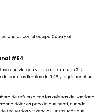
rnacionales con el equipo Cuba y al
ional #64
vo una victoria y siete derrotas, en 31.2
 de carreras limpias de 9.48 y logró ponchar
ahora de refuerzo con las avispas de Santiago
rmano dolor es poco lo que sentí, cuando
es de recuerdos y vivencias juntos. Más que