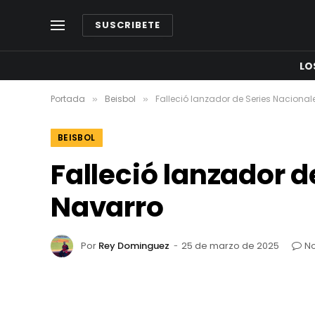
SUSCRIBETE
LO
Portada
Beisbol
Falleció lanzador de Series Nacional
»
»
BEISBOL
Falleció lanzador d
Navarro
Por
Rey Dominguez
25 de marzo de 2025
No