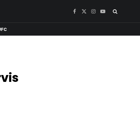
Facebook
X
Instagram
YouTube
(Twitter)
UFC
rvis