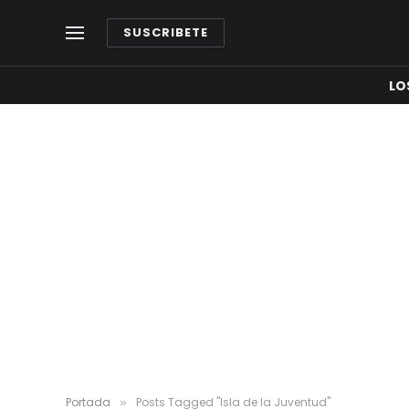
SUSCRIBETE
LO
Portada
Posts Tagged "Isla de la Juventud"
»