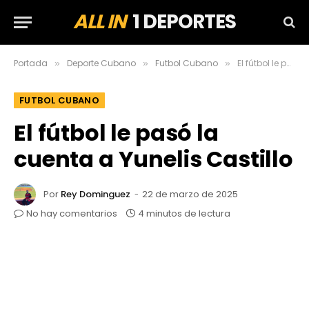
ALL IN
1 DEPORTES
Portada
Deporte Cubano
Futbol Cubano
El fútbol le pasó la cuenta a Yunelis Castillo
»
»
»
FUTBOL CUBANO
El fútbol le pasó la
cuenta a Yunelis Castillo
Por
Rey Dominguez
22 de marzo de 2025
No hay comentarios
4 minutos de lectura