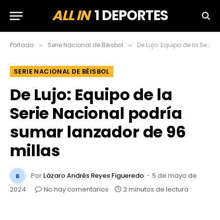
ALL IN
1 DEPORTES
Portada
Serie Nacional de Béisbol
De Lujo: Equipo de la Serie Nacional podría sumar lanzador de 96 millas
»
»
SERIE NACIONAL DE BÉISBOL
De Lujo: Equipo de la
Serie Nacional podría
sumar lanzador de 96
millas
Por
Lázaro Andrés Reyes Figueredo
5 de mayo de
2024
No hay comentarios
2 minutos de lectura