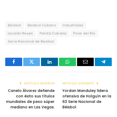
Beisbol
Beisbol Cubano
Industriales
Leodán Reyes
Pelota Cubana
Pinar del Río
Serie Nacional de Beisbol
Facebook
Twitter
LinkedIn
WhatsApp
Email
Telegr
ARTÍCULO ANTERIOR
ARTÍCULO SIGUIENTE
Canelo Álvarez defiende
Yordan Manduley lidera
con éxito sus títulos
ofensiva de Holguín en la
mundiales de peso súper
63 Serie Nacional de
mediano en Las Vegas.
Béisbol