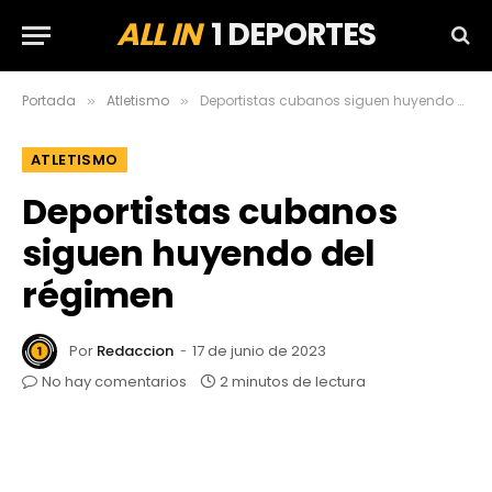
ALL IN
1 DEPORTES
Portada
Atletismo
Deportistas cubanos siguen huyendo del régimen
»
»
ATLETISMO
Deportistas cubanos
siguen huyendo del
régimen
Por
Redaccion
17 de junio de 2023
No hay comentarios
2 minutos de lectura