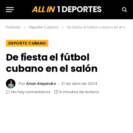
ALL IN
1 DEPORTES
Portada
Deporte Cubano
De fiesta el fútbol cubano en el salón
»
»
DEPORTE CUBANO
De fiesta el fútbol
cubano en el salón
Por
Arian Alejandro
21 de abril de 2024
No hay comentarios
6 minutos de lectura