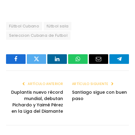
Fútbol Cubano
fútbol sala
Seleccion Cubana de Futbol
Facebook
Twitter
LinkedIn
WhatsApp
Email
Telegr
ARTÍCULO ANTERIOR
ARTÍCULO SIGUIENTE
Duplantis nuevo récord
Santiago sigue con buen
mundial, debutan
paso
Pichardo y Yaimé Pérez
en la Liga del Diamante