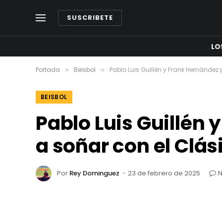
SUSCRIBETE
LO
Portada
Beisbol
Pablo Luis Guillén y Frank Hernández
»
»
BEISBOL
Pablo Luis Guillén
a soñar con el Clá
Por
Rey Dominguez
23 de febrero de 2025
N