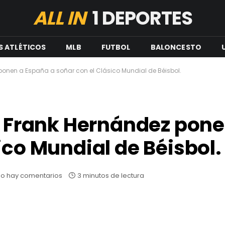
ALL IN
1 DEPORTES
S ATLÉTICOS
MLB
FUTBOL
BALONCESTO
 ponen a España a soñar con el Clásico Mundial de Béisbol.
 y Frank Hernández pon
sico Mundial de Béisbol.
o hay comentarios
3 minutos de lectura