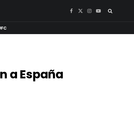
Facebook
X
Instagram
YouTube
(Twitter)
UFC
en a España