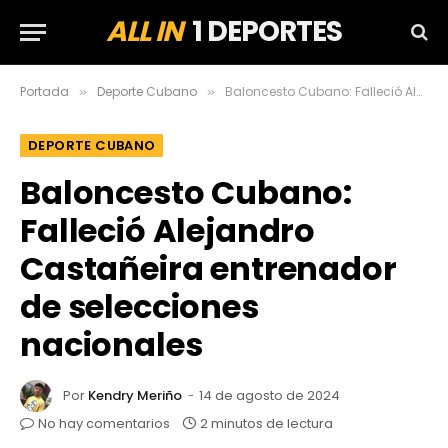
ALL IN
1 DEPORTES
Portada
Deporte Cubano
Baloncesto Cubano: Falleció Alejandro Castañeira entrenador de selecciones nacionales
»
»
DEPORTE CUBANO
Baloncesto Cubano:
Falleció Alejandro
Castañeira entrenador
de selecciones
nacionales
Por
Kendry Meriño
14 de agosto de 2024
No hay comentarios
2 minutos de lectura