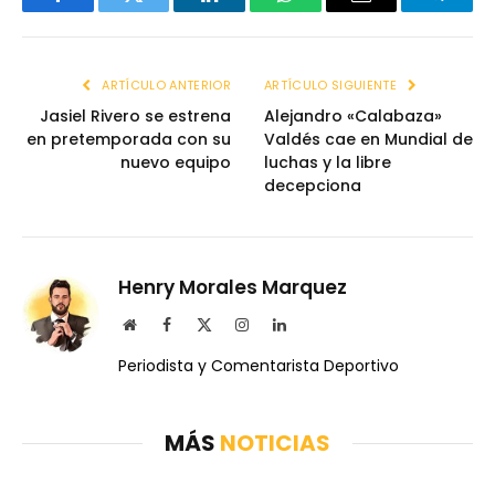
Facebook
Twitter
LinkedIn
WhatsApp
Email
Telegr
ARTÍCULO ANTERIOR
ARTÍCULO SIGUIENTE
Jasiel Rivero se estrena
Alejandro «Calabaza»
en pretemporada con su
Valdés cae en Mundial de
nuevo equipo
luchas y la libre
decepciona
Henry Morales Marquez
Website
Facebook
X
Instagram
LinkedIn
(Twitter)
Periodista y Comentarista Deportivo
MÁS
NOTICIAS