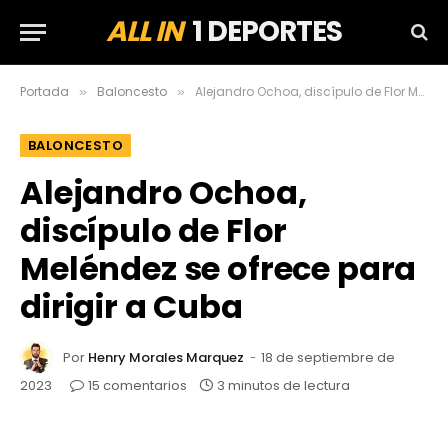
ALL IN
1 DEPORTES
Portada
Baloncesto
Alejandro Ochoa, discípulo de Flor Meléndez se ofrece para dirigir a Cuba
»
»
BALONCESTO
Alejandro Ochoa,
discípulo de Flor
Meléndez se ofrece para
dirigir a Cuba
Por
Henry Morales Marquez
18 de septiembre de
2023
15 comentarios
3 minutos de lectura