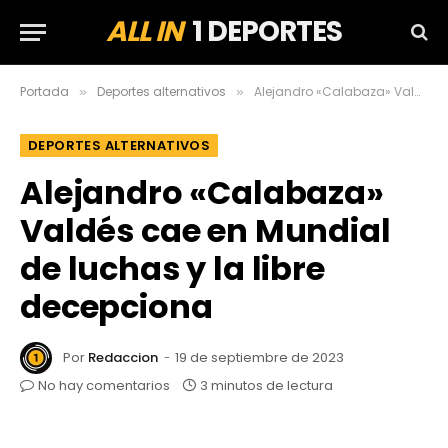
ALL IN
1 DEPORTES
Portada
Deportes alternativos
Alejandro «Calabaza» Valdés cae en Mundial de luchas y la libre decepciona
»
»
DEPORTES ALTERNATIVOS
Alejandro «Calabaza»
Valdés cae en Mundial
de luchas y la libre
decepciona
Por
Redaccion
19 de septiembre de 2023
No hay comentarios
3 minutos de lectura