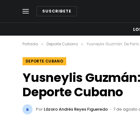
SUSCRIBETE
LO
Portada
Deporte Cubano
Yusneylis Guzmán: De París 
»
»
DEPORTE CUBANO
Yusneylis Guzmán: D
Deporte Cubano
Por
Lázaro Andrés Reyes Figueredo
7 de agosto 