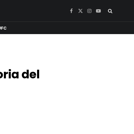
Facebook
X
Instagram
YouTube
(Twitter)
UFC
ria del