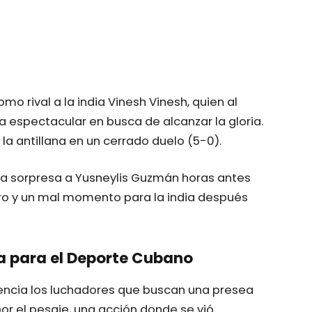
o rival a la india Vinesh Vinesh, quien al
 espectacular en busca de alcanzar la gloria.
 la antillana en un cerrado duelo (5-0).
na sorpresa a Yusneylis Guzmán horas antes
oro y un mal momento para la india después
a para el Deporte Cubano
encia los luchadores que buscan una presea
r el pesaje, una acción donde se vió