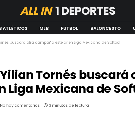
ALL IN
1 DEPORTES
S ATLÉTICOS
MLB
FUTBOL
BALONCESTO
rnés buscará otra campaña estelar en Liga Mexicana de Softbol
ilian Tornés buscará 
 Liga Mexicana de Sof
No hay comentarios
3 minutos de lectura