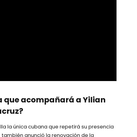
a que acompañará a Yilian
acruz?
lla la única cubana que repetirá su presencia
l también anunció la renovación de la