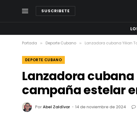
SUSCRIBETE
LO
Portada
Deporte Cubano
Lanzadora cubana Yilian To
»
»
DEPORTE CUBANO
Lanzadora cubana Y
campaña estelar en
Por
Abel Zaldívar
14 de noviembre de 2024