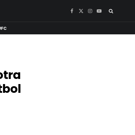
Facebook
X
Instagram
YouTube
(Twitter)
UFC
otra
tbol