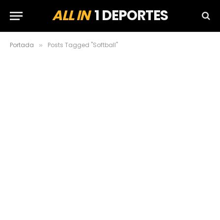
ALL IN
1 DEPORTES
Portada
Posts Tagged "Softball"
»