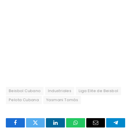
Beisbol Cubano
Industriales
Liga Elite de Beisbol
Pelota Cubana
Yasmani Tomás
Facebook
Twitter
LinkedIn
WhatsApp
Email
Telegr