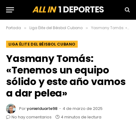
ALL IN
1 DEPORTES
Portada
Liga Élite del Béisbol Cubano
Yasmany Tomás: «Tenemos un equipo sólido y este año vamos a dar pelea»
»
»
LIGA ÉLITE DEL BÉISBOL CUBANO
Yasmany Tomás:
«Tenemos un equipo
sólido y este año vamos
a dar pelea»
Por
yonielduarte98
4 de marzo de 2025
No hay comentarios
4 minutos de lectura