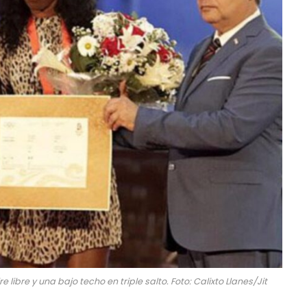
ibre y una bajo techo en triple salto. Foto: Calixto Llanes/Jit