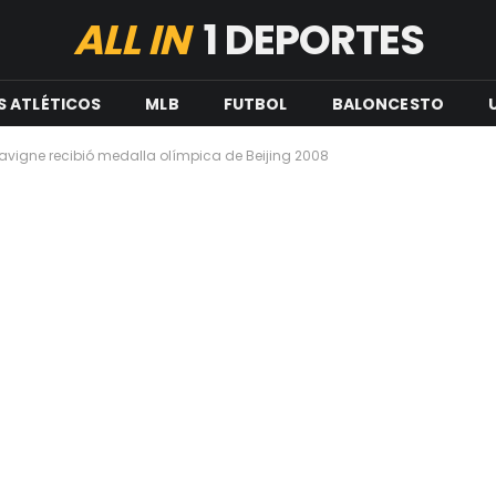
ALL IN
1 DEPORTES
S ATLÉTICOS
MLB
FUTBOL
BALONCESTO
avigne recibió medalla olímpica de Beijing 2008