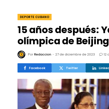
DEPORTE CUBANO
15 años después: Y
olímpica de Beijin
Por
Redaccion
27 de diciembre de 2023
12 
Facebook
Twitter
Linke