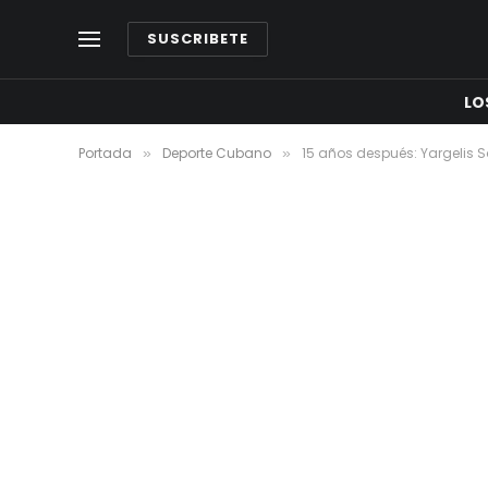
SUSCRIBETE
LO
Portada
Deporte Cubano
15 años después: Yargelis S
»
»