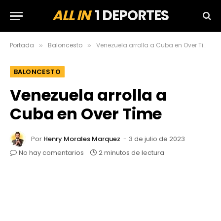
ALL IN
1 DEPORTES
Portada
Baloncesto
Venezuela arrolla a Cuba en Over Time
»
»
BALONCESTO
Venezuela arrolla a
Cuba en Over Time
Por
Henry Morales Marquez
3 de julio de 2023
No hay comentarios
2 minutos de lectura